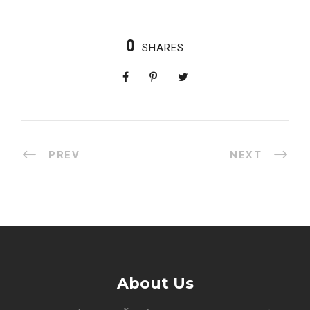
0
SHARES
PREV
NEXT
About Us