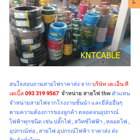
สนใจสอบถามสายไฟราคาส่ง จาก
บริษัท เค.เอ็น.ที
เคเบิ้ล
093 319 9567
จำหน่าย สายไฟ thw
ตัวแทน
จำหน่ายสายไฟจากโรงงานชั้นนำ และยี่ห้ออื่นๆ
ตามความต้องการของลูกค้า ตลอดจนอุปกรณ์
ไฟฟ้าทุกชนิด เช่น ปลั๊กไฟ , สวิทซ์ไฟฟ้า , หลอดไฟ ,
อุปกรณ์ท่อ , สายไฟ อุปกรณ์ไฟฟ้า ราคาส่ง ส่ง