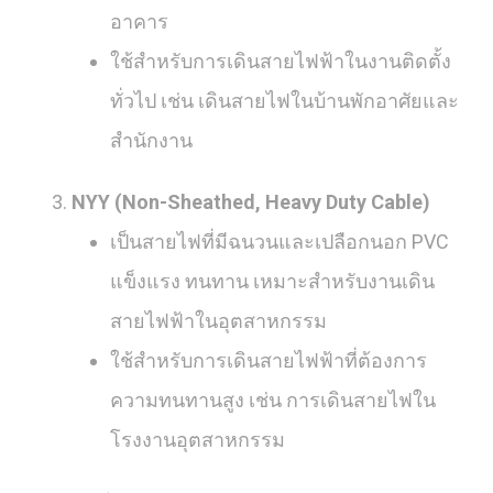
อาคาร
ใช้สำหรับการเดินสายไฟฟ้าในงานติดตั้ง
ทั่วไป เช่น เดินสายไฟในบ้านพักอาศัยและ
สำนักงาน
NYY (Non-Sheathed, Heavy Duty Cable)
เป็นสายไฟที่มีฉนวนและเปลือกนอก PVC
แข็งแรง ทนทาน เหมาะสำหรับงานเดิน
สายไฟฟ้าในอุตสาหกรรม
ใช้สำหรับการเดินสายไฟฟ้าที่ต้องการ
ความทนทานสูง เช่น การเดินสายไฟใน
โรงงานอุตสาหกรรม