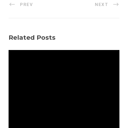
PREV
NEXT
Related Posts