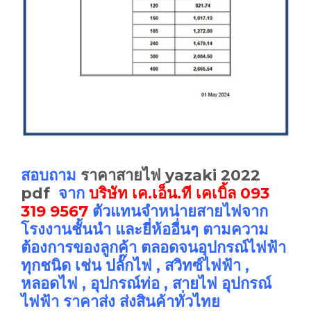
สอบถาม
ราคาสายไฟ yazaki 2022
pdf
จาก
บริษัท เค.เอ็น.ที เคเบิ้ล
093
319 9567
ตัวแทนจำหน่ายสายไฟจาก
โรงงานชั้นนำ และยี่ห้ออื่นๆ ตามความ
ต้องการของลูกค้า ตลอดจนอุปกรณ์ไฟฟ้า
ทุกชนิด เช่น ปลั๊กไฟ , สวิทซ์ไฟฟ้า ,
หลอดไฟ , อุปกรณ์ท่อ , สายไฟ อุปกรณ์
ไฟฟ้า ราคาส่ง ส่งสินค้าทั่วไทย