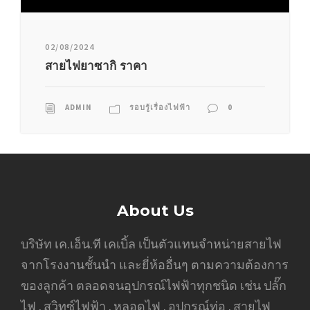
02/08/2024
สายไฟยาซากิ ราคา
ADMIN
รอบรู้เรื่องไฟฟ้า
0
About Us
บริษัท เค.เอ็น.ที เคเบิ้ล เป็นตัวแทนจำหน่ายสายไฟ
จากโรงงานชั้นนำ และยี่ห้ออื่นๆ ตามความต้องการ
ของลูกค้า ตลอดจนอุปกรณ์ไฟฟ้าทุกชนิด เช่น ปลั๊ก
ไฟ , สวิทซ์ไฟฟ้า , หลอดไฟ , อุปกรณ์ท่อ , สายไฟ