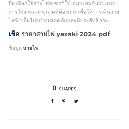
ถือ เลือกใช้สายไฟยาซากิให้เหมาะสมกับประเภท
การใช้งานและขนาดที่ต้องการ เพื่อให้การเดินสาย
ไฟฟ้าเป็นไปอย่างปลอดภัยและมีประสิทธิภาพ
เช็ค
ราคาสายไฟ yazaki 2024 pdf
ข้อมูล
สายไฟ
0
SHARES