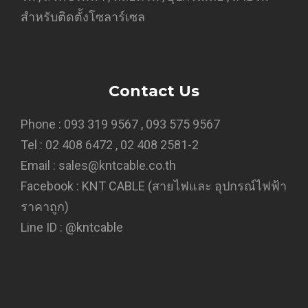
สำหรับติดตั้งโซลาร์เซล
Contact Us
Phone : 093 319 9567 , 093 575 9567
Tel : 02 408 6472 , 02 408 2581-2
Email : sales@kntcable.co.th
Facebook :
KNT CABLE (สายไฟและ อุปกรณ์ไฟฟ้า
ราคาถูก)
Line ID :
@kntcable