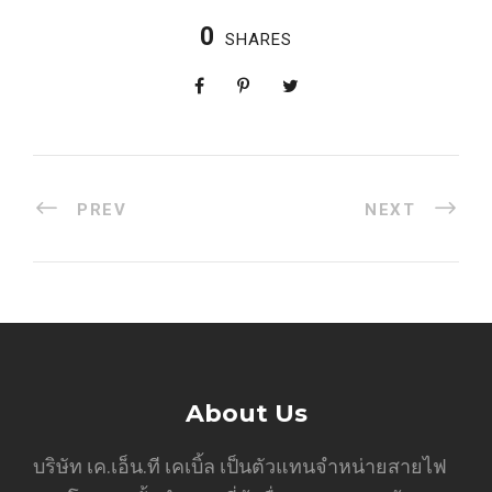
0
SHARES
PREV
NEXT
About Us
บริษัท เค.เอ็น.ที เคเบิ้ล เป็นตัวแทนจำหน่ายสายไฟ