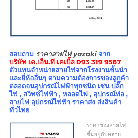
สอบถาม
ราคาสายไฟ yazaki
จาก
บริษัท เค.เอ็น.ที เคเบิ้ล
093 319 9567
ตัวแทนจำหน่ายสายไฟจากโรงงานชั้นนำ
และยี่ห้ออื่นๆ ตามความต้องการของลูกค้า
ตลอดจนอุปกรณ์ไฟฟ้าทุกชนิด เช่น ปลั๊ก
ไฟ , สวิทซ์ไฟฟ้า , หลอดไฟ , อุปกรณ์ท่อ ,
สายไฟ อุปกรณ์ไฟฟ้า ราคาส่ง ส่งสินค้า
ทั่วไทย
ราคาของสายไฟ
ขึ้นอยู่กับหลาย