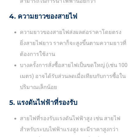
สามารถในการนำไฟฟ้าน้อยกว่า
4.
ความยาวของสายไฟ
ความยาวของสายไฟส่งผลต่อราคาโดยตรง
ยิ่งสายไฟยาว ราคาก็จะสูงขึ้นตามความยาวที่
ต้องการใช้งาน
บางครั้งการสั่งซื้อสายไฟเป็นขดใหญ่ (เช่น 100
เมตร) อาจได้รับส่วนลดเมื่อเทียบกับการซื้อใน
ปริมาณเล็กน้อย
5.
แรงดันไฟฟ้าที่รองรับ
สายไฟที่รองรับแรงดันไฟฟ้าสูง เช่น สายไฟ
สำหรับระบบไฟฟ้าแรงสูง จะมีราคาสูงกว่า