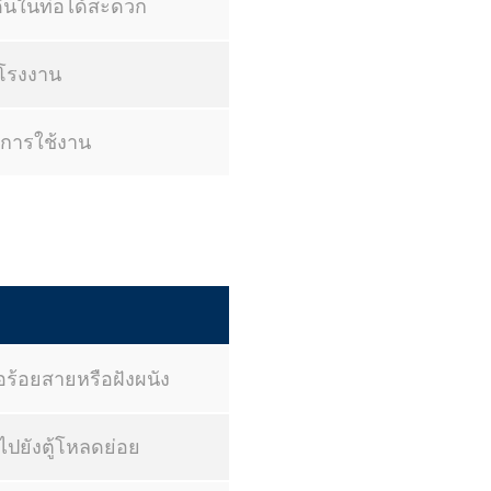
เดินในท่อได้สะดวก
ะโรงงาน
พการใช้งาน
อร้อยสายหรือฝังผนัง
ไปยังตู้โหลดย่อย