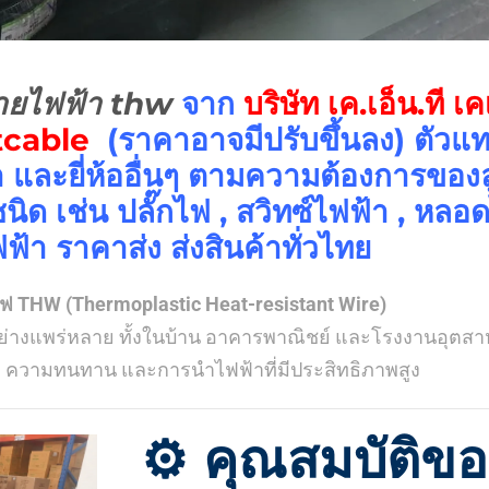
ายไฟฟ้า thw
จาก
บริษัท เค.เอ็น.ที เค
cable
(ราคาอาจมีปรับขึ้นลง) ตัว
 และยี่ห้ออื่นๆ ตามความต้องการของ
ิด เช่น ปลั๊กไฟ , สวิทซ์ไฟฟ้า , หลอด
้า ราคาส่ง ส่งสินค้าทั่วไทย
ฟ THW (Thermoplastic Heat-resistant Wire)
นอย่างแพร่หลาย ทั้งในบ้าน อาคารพาณิชย์ และโรงงานอุตส
ความทนทาน และการนำไฟฟ้าที่มีประสิทธิภาพสูง
⚙️
คุณสมบัติข