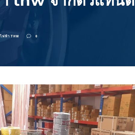
า thw จากตัวแทนตรง
ยไฟฟ้า THW
0