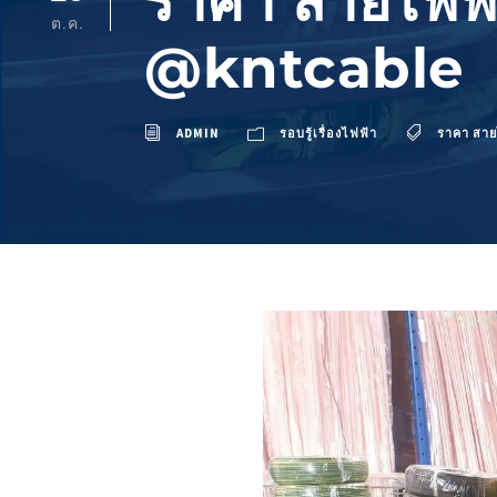
ราคา สายไฟฟ้
ต.ค.
@kntcable
ADMIN
รอบรู้เรื่องไฟฟ้า
ราคา สา