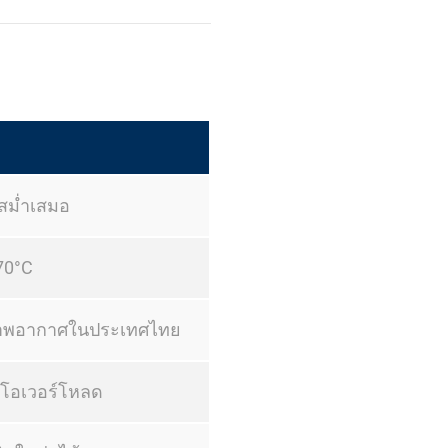
สม่ำเสมอ
70°C
สภาพอากาศในประเทศไทย
รโอเวอร์โหลด