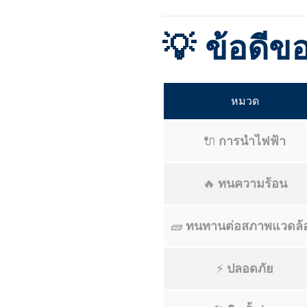
💡
ข้อดี
หมวด
🔌
การนำไฟฟ้า
🔥
ทนความร้อน
🧱
ทนทานต่อสภาพแวดล้
⚡
ปลอดภัย