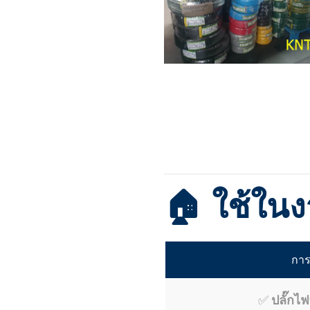
🏠 ใช้ใน
การ
✅
ปลั๊กไฟ