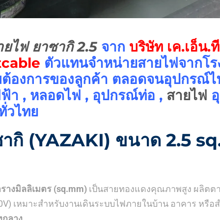
ยไฟ ยาซากิ 2.5
จาก
บริษัท เค.เอ็น.ท
cable
ตัวแทนจำหน่ายสายไฟจากโรงง
มต้องการของลูกค้า ตลอดจนอุปกรณ์ไฟ
ฟฟ้า , หลอดไฟ , อุปกรณ์ท่อ ,
สายไฟ
อ
ทั่วไทย
ากิ (YAZAKI) ขนาด 2.5 sq
ารางมิลลิเมตร (sq.mm)
เป็นสายทองแดงคุณภาพสูง ผลิตต
0V) เหมาะสำหรับงานเดินระบบไฟภายในบ้าน อาคาร หรือสำ
ึงกลาง