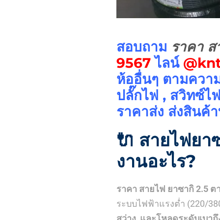
สอบถาม
ราคา สา
9567
ไลน์
@knt
ห้ออื่นๆ ตามควา
ปลั๊กไฟ , สวิทซ์ไ
ราคาส่ง ส่งสินค้า
🔌
สายไฟยาซ
งานอะไร?
ราคา สายไฟ ยาซากิ 2.5 ต
ระบบไฟฟ้าแรงต่ำ (220/38
สว่าง, และโหลดระดับเบาถ