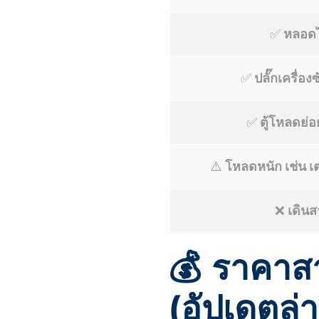
✅
หลอดไ
✅
ปลั๊กเครื่อ
✅
ตู้โหลดย่อ
⚠️
โหลดหนัก เช่น เ
❌
เดิน
💰 ราคา
(อัปเดตล่า