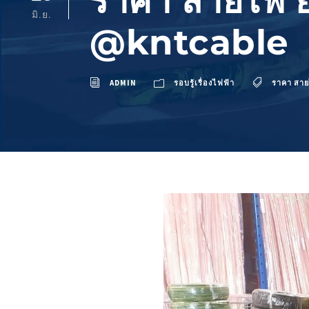
ราคา สายไฟ ยา
มิ.ย.
@kntcable
ADMIN
รอบรู้เรื่องไฟฟ้า
ราคา สาย