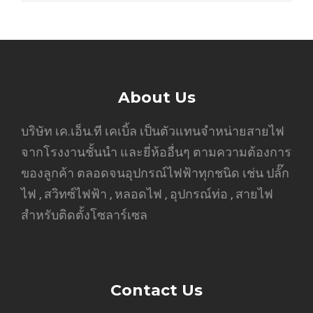
About Us
บริษัท เค.เอ็น.ที เคเบิ้ล เป็นตัวแทนจำหน่ายสายไฟ
จากโรงงานชั้นนำ และยี่ห้ออื่นๆ ตามความต้องการ
ของลูกค้า ตลอดจนอุปกรณ์ไฟฟ้าทุกชนิด เช่น ปลั๊ก
ไฟ , สวิทซ์ไฟฟ้า , หลอดไฟ , อุปกรณ์ท่อ , สายไฟ
สำหรับติดตั้งโซลาร์เซล
Contact Us