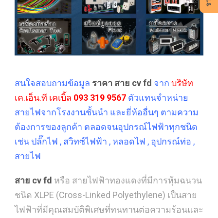
สนใจสอบถามข้อมูล
ราคา สาย cv fd
จาก
บริษัท
เค.เอ็น.ที เคเบิ้ล
093 319 9567
ตัวแทนจำหน่าย
สายไฟจากโรงงานชั้นนำ และยี่ห้ออื่นๆ ตามความ
ต้องการของลูกค้า ตลอดจนอุปกรณ์ไฟฟ้าทุกชนิด
เช่น ปลั๊กไฟ , สวิทซ์ไฟฟ้า , หลอดไฟ , อุปกรณ์ท่อ ,
สายไฟ
สาย cv fd
หรือ สายไฟฟ้าทองแดงที่มีการหุ้มฉนวน
ชนิด XLPE (Cross-Linked Polyethylene) เป็นสาย
ไฟฟ้าที่มีคุณสมบัติพิเศษที่ทนทานต่อความร้อนและ