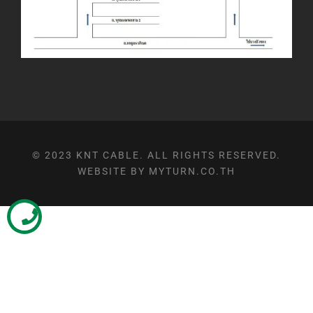
© 2023 KNT CABLE. ALL RIGHTS RESERVED.
WEBSITE BY MYTURN.CO.TH
Optimized by Seraphinite Accelerator