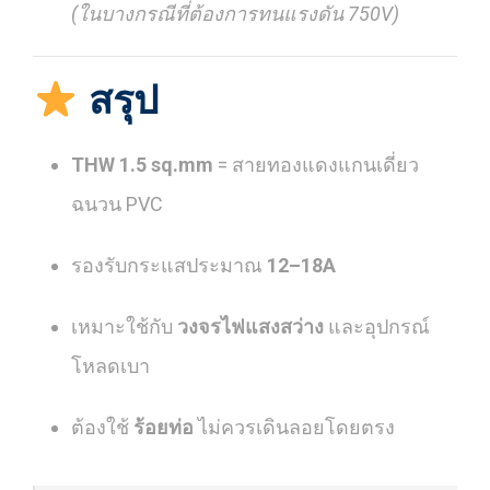
(ในบางกรณีที่ต้องการทนแรงดัน 750V)
สรุป
THW 1.5 sq.mm
= สายทองแดงแกนเดี่ยว
ฉนวน PVC
รองรับกระแสประมาณ
12–18A
เหมาะใช้กับ
วงจรไฟแสงสว่าง
และอุปกรณ์
โหลดเบา
ต้องใช้
ร้อยท่อ
ไม่ควรเดินลอยโดยตรง