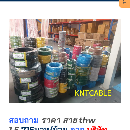
สอบถาม
ราคา สาย thw
1.5
715บาท/ม้วน
จาก
บริษัท