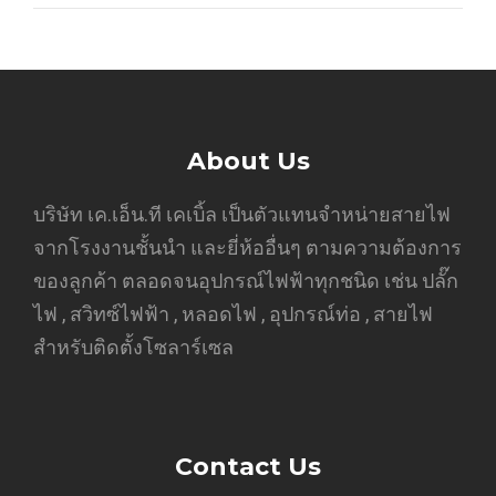
About Us
บริษัท เค.เอ็น.ที เคเบิ้ล เป็นตัวแทนจำหน่ายสายไฟ
จากโรงงานชั้นนำ และยี่ห้ออื่นๆ ตามความต้องการ
ของลูกค้า ตลอดจนอุปกรณ์ไฟฟ้าทุกชนิด เช่น ปลั๊ก
ไฟ , สวิทซ์ไฟฟ้า , หลอดไฟ , อุปกรณ์ท่อ , สายไฟ
สำหรับติดตั้งโซลาร์เซล
Contact Us