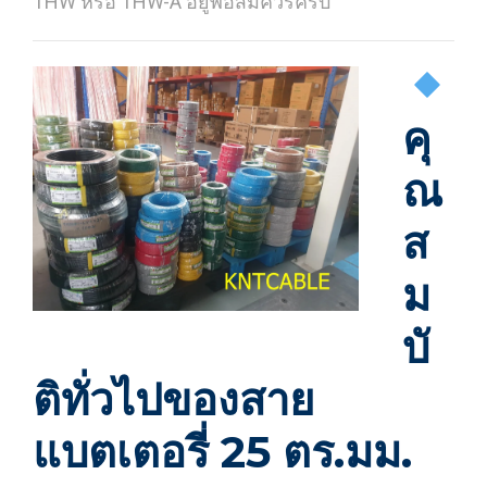
THW หรือ THW-A อยู่พอสมควรครับ
คุ
ณ
ส
ม
บั
ติทั่วไปของสาย
แบตเตอรี่ 25 ตร.มม.