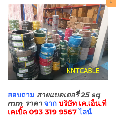
สอบถาม
สายแบตเตอรี่ 25 sq
mm ราคา
จาก
บริษัท เค.เอ็น.ที
เคเบิ้ล
093 319 9567
ไลน์