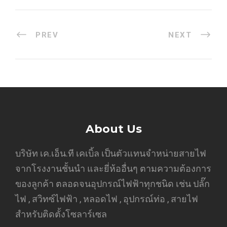
PREV
NEXT
About Us
บริษัท เค.เอ็น.ที เคเบิ้ล เป็นตัวแทนจำหน่ายสายไฟ
จากโรงงานชั้นนำ และยี่ห้ออื่นๆ ตามความต้องการ
ของลูกค้า ตลอดจนอุปกรณ์ไฟฟ้าทุกชนิด เช่น ปลั๊ก
ไฟ , สวิทซ์ไฟฟ้า , หลอดไฟ , อุปกรณ์ท่อ , สายไฟ
สำหรับติดตั้งโซลาร์เซล