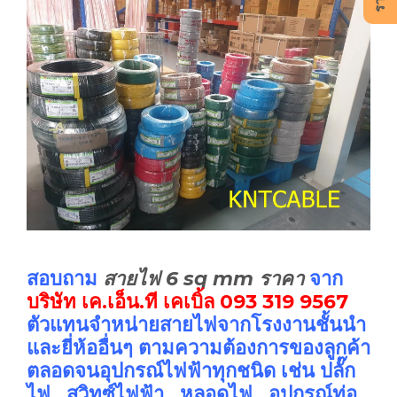
สอบถาม
สายไฟ 6 sq mm ราคา
จาก
บริษัท เค.เอ็น.ที เคเบิ้ล
093 319 9567
ตัวแทนจำหน่ายสายไฟจากโรงงานชั้นนำ
และยี่ห้ออื่นๆ ตามความต้องการของลูกค้า
ตลอดจนอุปกรณ์ไฟฟ้าทุกชนิด เช่น ปลั๊ก
ไฟ , สวิทซ์ไฟฟ้า , หลอดไฟ , อุปกรณ์ท่อ ,