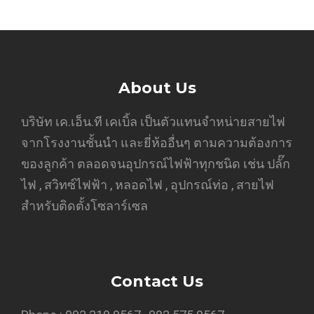
About Us
บริษัท เค.เอ็น.ที เคเบิ้ล เป็นตัวแทนจำหน่ายสายไฟ
จากโรงงานชั้นนำ และยี่ห้ออื่นๆ ตามความต้องการ
ของลูกค้า ตลอดจนอุปกรณ์ไฟฟ้าทุกชนิด เช่น ปลั๊ก
ไฟ , สวิทซ์ไฟฟ้า , หลอดไฟ , อุปกรณ์ท่อ , สายไฟ
สำหรับติดตั้งโซลาร์เซล
Contact Us