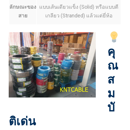
ลักษณะของ
แบบเส้นเดียวแข็ง (Solid) หรือแบบตี
สาย
เกลียว (Stranded) แล้วแต่ยี่ห้อ
คุ
ณ
ส
ม
บั
ติเด่น