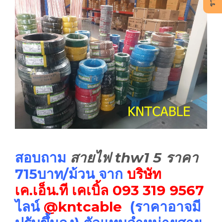
สอบถาม
สายไฟ thw1 5 ราคา
715บาท/ม้วน จาก
บริษัท
เค.เอ็น.ที เคเบิ้ล
093 319 9567
ไลน์
@kntcable
(ราคาอาจมี