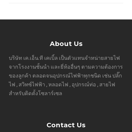
About Us
บริษัท เค.เอ็น.ที เคเบิ้ล เป็นตัวแทนจำหน่ายสายไฟ
จากโรงงานชั้นนำ และยี่ห้ออื่นๆ ตามความต้องการ
ของลูกค้า ตลอดจนอุปกรณ์ไฟฟ้าทุกชนิด เช่น ปลั๊ก
ไฟ , สวิทซ์ไฟฟ้า , หลอดไฟ , อุปกรณ์ท่อ , สายไฟ
สำหรับติดตั้งโซลาร์เซล
Contact Us