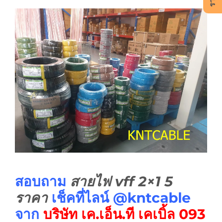
สอบถาม
สายไฟ vff 2×1 5
ราคา
เช็คที่ไลน์ @kntcable
จาก
บริษัท เค.เอ็น.ที เคเบิ้ล
093