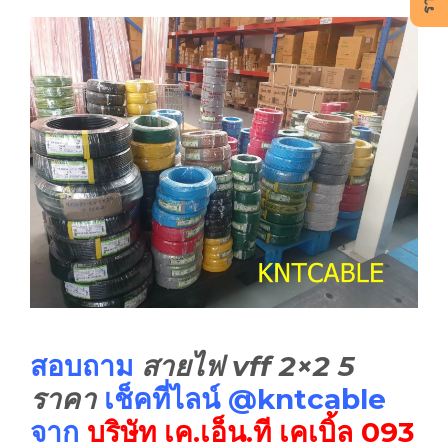
สอบถาม
สายไฟ vff 2×2 5
ราคา
เช็คที่ไลน์ @kntcable
จาก
บริษัท เค.เอ็น.ที เคเบิ้ล
093