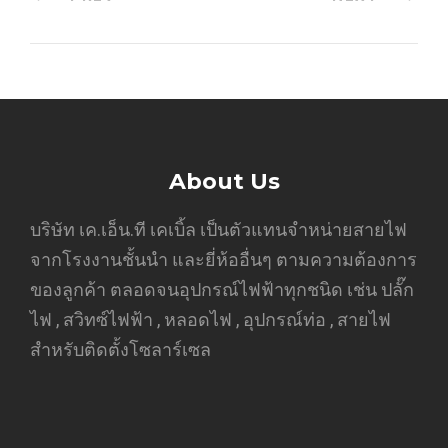
About Us
บริษัท เค.เอ็น.ที เคเบิ้ล เป็นตัวแทนจำหน่ายสายไฟ
จากโรงงานชั้นนำ และยี่ห้ออื่นๆ ตามความต้องการ
ของลูกค้า ตลอดจนอุปกรณ์ไฟฟ้าทุกชนิด เช่น ปลั๊ก
ไฟ , สวิทซ์ไฟฟ้า , หลอดไฟ , อุปกรณ์ท่อ , สายไฟ
สำหรับติดตั้งโซลาร์เซล