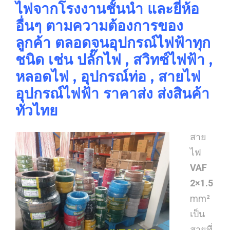
ไฟจากโรงงานชั้นนำ และยี่ห้อ
อื่นๆ ตามความต้องการของ
ลูกค้า ตลอดจนอุปกรณ์ไฟฟ้าทุก
ชนิด เช่น ปลั๊กไฟ , สวิทซ์ไฟฟ้า ,
หลอดไฟ , อุปกรณ์ท่อ , สายไฟ
อุปกรณ์ไฟฟ้า ราคาส่ง ส่งสินค้า
ทั่วไทย
สาย
ไฟ
VAF
2×1.5
mm²
เป็น
สายที่