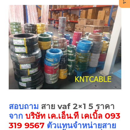
สอบถาม
สาย vaf 2×1 5 ราคา
จาก
บริษัท เค.เอ็น.ที เคเบิ้ล
093
319 9567
ตัวแทนจำหน่ายสาย