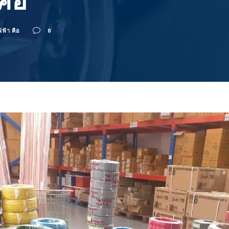
คือ
ฟ้า คือ
0