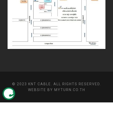
© 2023 KNT CABLE. ALL RIGHTS RESERVED.
WEBSITE BY MYTURN.CO.TH