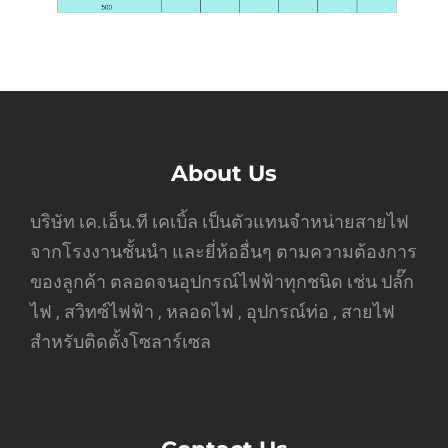
About Us
บริษัท เค.เอ็น.ที เคเบิ้ล เป็นตัวแทนจำหน่ายสายไฟ
จากโรงงานชั้นนำ และยี่ห้ออื่นๆ ตามความต้องการ
ของลูกค้า ตลอดจนอุปกรณ์ไฟฟ้าทุกชนิด เช่น ปลั๊ก
ไฟ , สวิทซ์ไฟฟ้า , หลอดไฟ , อุปกรณ์ท่อ , สายไฟ
สำหรับติดตั้งโซลาร์เซล