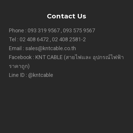
Contact Us
Phone : 093 319 9567 , 093 575 9567
Tel : 02 408 6472 , 02 408 2581-2
Email : sales@kntcable.co.th
Facebook :
KNT CABLE (สายไฟและ อุปกรณ์ไฟฟ้า
ราคาถูก)
Line ID :
@kntcable