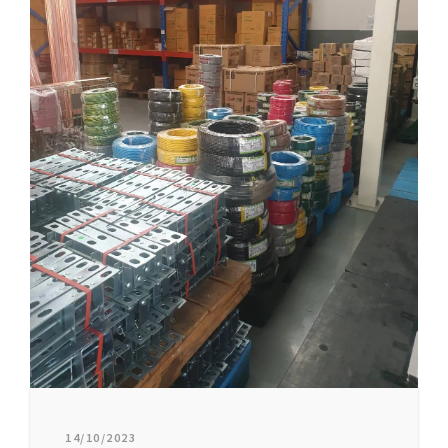
14/10/2023